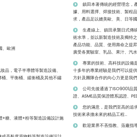
鎮田本著傳統的經營理念，
據、用料選擇、焊接技術、製程
求，產品足以媲美歐、美、日等
生產線上、鎮田承襲日式傳
術水準，並以新製造技術及獨特
產品功能、品質、使用壽命之提
國、歐洲
廣受各實驗室、乳品、果汁、汽
專業的技術、高科技的設備
化妝品，電子半導體等製造設備、
十多年的專業經驗是我們可以提
酵桶、平衡桶、緩衝桶及其他不鏽
方針及團隊合作的向心力更是我
公司先後通過了ISO9001
證、ASME品質保證體系認證、P
您的滿意，是我們至高的追
技術來承擔未來的精品工程...
體+糖、液體+粉等製造設備設計施
歡迎業界不吝指教、蒞廠指
細微或高黏度原物料等製造設備設計