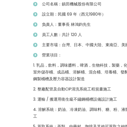
公司名稱：鎮田機械股份有限公司
設立期：民國 69 年（西元1980年）
負責人：董事長 林鴻鈞先生
員工人數：共計 120 人
主要市場：台灣、日本、中國大陸、東南亞、美
營業項目：
1. 乳品，飲料，調味醬料，啤酒，生物科技，製藥，
室外儲存桶、成品桶、溶解桶、混合桶、培養桶、發
鋼製桶槽及壓力容器設計製造
2. 整廠配管及自動CIP清洗系統工程規畫施工
3. 運輸 / 搬運用衛生級不鏽鋼桶槽設備設計施工
4. 溶解系統：奶油、冷凍奶油、調味料、糖、粉、液
工
5. 萃取系統：茶類、中藥材、咖啡及其他可萃取之