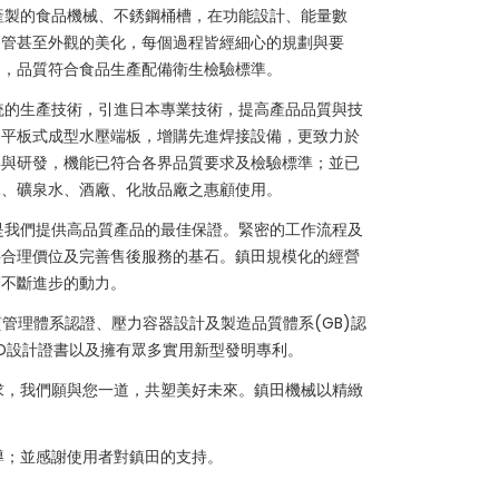
產製的食品機械、不銹鋼桶槽，在功能設計、能量數
品管甚至外觀的美化，每個過程皆經細心的規劃與要
國，品質符合食品生產配備衛生檢驗標準。
統的生產技術，引進日本專業技術，提高產品品質與技
之平板式成型水壓端板，增購先進焊接設備，更致力於
昇與研發，機能已符合各界品質要求及檢驗標準；並已
水、礦泉水、酒廠、化妝品廠之惠顧使用。
是我們提供高品質產品的最佳保證。緊密的工作流程及
供合理價位及完善售後服務的基石。鎮田規模化的經營
們不斷進步的動力。
品質管理體系認證、壓力容器設計及製造品質體系(GB)認
ED設計證書以及擁有眾多實用新型發明專利。
求，我們願與您一道，共塑美好未來。鎮田機械以精緻
導；並感謝使用者對鎮田的支持。